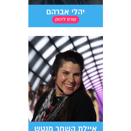
יהלי אברהם
קורס ליהוק
איילת השחר מנטש