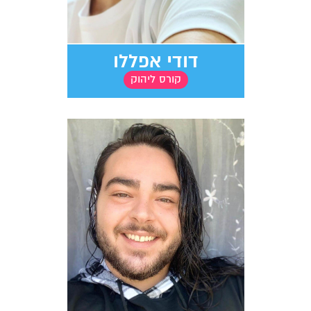
דודי אפללו
קורס ליהוק