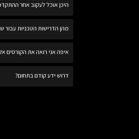
היכן אוכל לעקוב אחר ההתקדמ
במידה ועדיין לא הצלחתם, פנו לצוות התמיכ
בחלק העליון בסביבת הקורס ע
מהן הדרישות הטכניות עבור שי
לקצב שלכם.
השימוש במערכת הינו פשוט ודו
איפה אני רואה את הקורסים אל
בפיירפוקס).
בעמוד הקורסים, ניתן לראות ק
דרוש ידע קודם בתחום?
לא, רק סקרנות