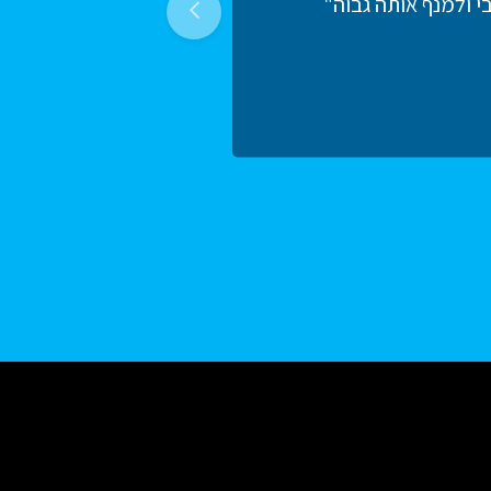
י ולמנף אותה גבוה"