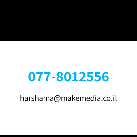
077-8012556
harshama@makemedia.co.il