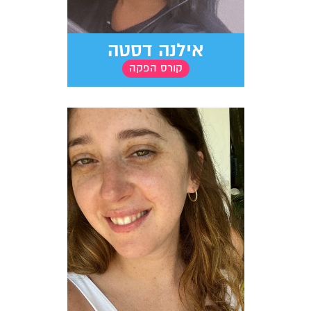
אילנה דסטה
קורס הפקה