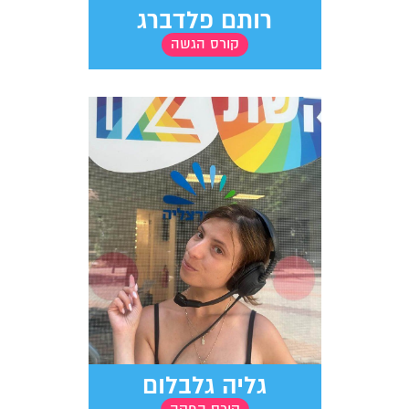
רותם פלדברג
קורס הגשה
גליה גלבלום