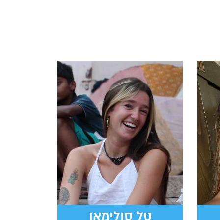
טל סולימאן