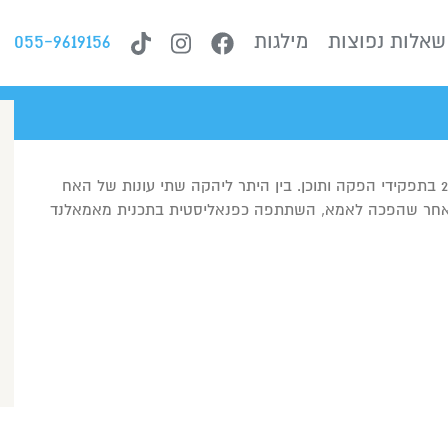
שאלות נפוצות
מילגות
055-9619156
סטנדאפיסטית, גרה בתל אביב, עובדת 15 שנים בערוץ 2 בתפקידי הפקה ותוכן. בין היתר ליהקה שתי עונות של האח
, לאחר שהפכה לאמא, השתתפה כפנאליסטית בתכנית מאמאלנד